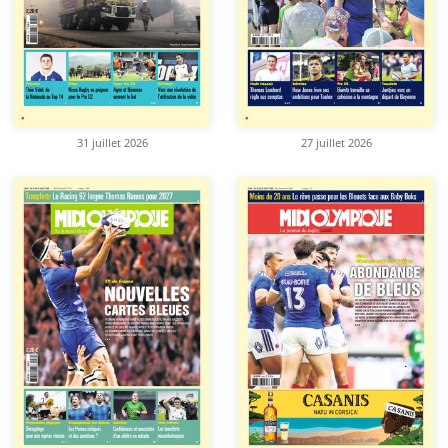
31 juillet 2026
27 juillet 2026