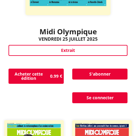
Midi Olympique
VENDREDI 25 JUILLET 2025
Extrait
Acheter cette
S'abonner
0.99 €
édition
Se connecter