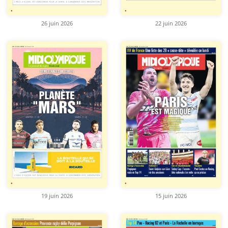
26 juin 2026
22 juin 2026
19 juin 2026
15 juin 2026