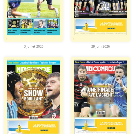
3 juillet 2026
29 juin 2026