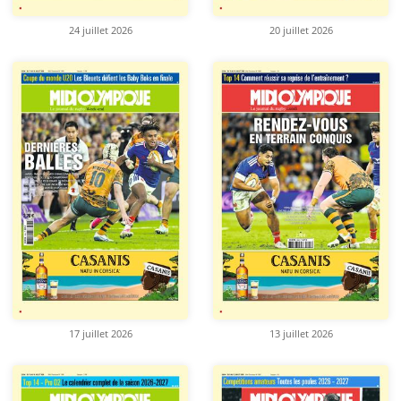
24 juillet 2026
20 juillet 2026
17 juillet 2026
13 juillet 2026