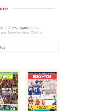
ire
ule. Alors, quand elles
pas loin derrière. C’est la
il marque aussi l’échec des...
plus