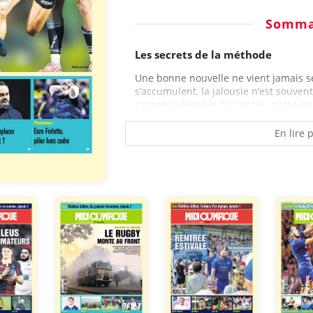
Somma
Les secrets de la méthode
Une bonne nouvelle ne vient jamais se
s’accumulent, la jalousie n’est souvent 
rançon inévitable du succès, parce qu’
En lire 